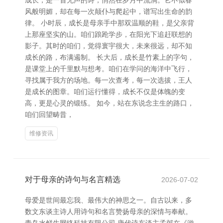
成长，是一首无声的诗，悄然在岁月中流淌。它不似春
风般明媚，却在每一次颠仆与爬起中，谱写出生命的韵
律。 小时辰，成长是母亲手中那双温顺的鞋，是父亲背
上那座坚实的山。咱们踉跄学步，在阳光下追赶联想的
影子。其时的咱们，觉得寰宇很大，未来很远，却不知
成长的路，布满遏制。 长大后，成长是竹素上的字句，
是课堂上的千里默与想考。咱们在学问的海洋中飞行，
寻找属于我方的场地。每一次查考，每一次选拔，王人
是成长的图章。咱们运行懂得，成长不仅是体魄的变
高，更是心灵的锻练。 如今，站在东说念主生的路口，
咱们回望畴昔，
维修资讯
对于母亲的诗句与名言精选
2026-07-02
母爱是世间最忘我、最伟大的神思之一。自古以来，多
数文东谈主诗人用诗句和名言赞扬母亲的深情与奉献。