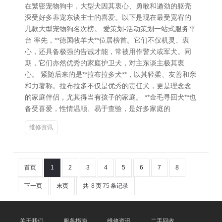
在繁密宠物狗中，大型犬因其衷心、勇敢和遒劲的躯壳
深受好多养宠东谈主士的喜爱。以下是现在最受宽宥的
几款大型宠物狗名次榜。 爱策划-活动策划一站式服务平
台 率先，**德国牧羊犬**位居榜首。它们不仅机灵、衷
心，还具备极强的告诫才能，常被用作警犬或军犬。同
期，它们亦然优秀的家庭护卫犬，对主东谈主极其衷
心。 紧随后来的是**拉布拉多犬**，以其轻柔、友善和亲
和力著称。拉布拉多不仅是优秀的责任犬，更是理念念
的家庭伴侣，尤其得当有孩子的家庭。 **金毛寻回犬**也
备受喜爱，性情温顺、易于查验，是好多家庭的
维修资讯
首页
1
2
3
4
5
6
7
8
下一页
末页
共
8
页
75
条记录
关于我们
服务指南
维修资讯
二手回收