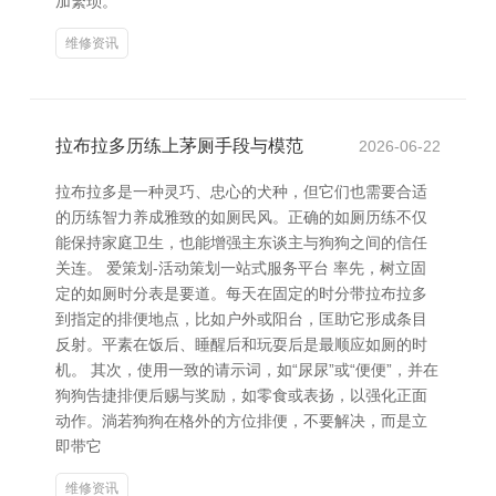
加繁琐。
维修资讯
拉布拉多历练上茅厕手段与模范
2026-06-22
拉布拉多是一种灵巧、忠心的犬种，但它们也需要合适
的历练智力养成雅致的如厕民风。正确的如厕历练不仅
能保持家庭卫生，也能增强主东谈主与狗狗之间的信任
关连。 爱策划-活动策划一站式服务平台 率先，树立固
定的如厕时分表是要道。每天在固定的时分带拉布拉多
到指定的排便地点，比如户外或阳台，匡助它形成条目
反射。平素在饭后、睡醒后和玩耍后是最顺应如厕的时
机。 其次，使用一致的请示词，如“尿尿”或“便便”，并在
狗狗告捷排便后赐与奖励，如零食或表扬，以强化正面
动作。淌若狗狗在格外的方位排便，不要解决，而是立
即带它
维修资讯