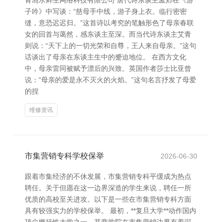
青岛水鲜生网络科技有限公司 唐代诗东谈主孟郊在《游
子吟》中写谈：“慈母手中线，游子身上衣。临行密密
缝，意恐迟迟归。”这首诗以考究的笔触形色了母亲春联
女的回首与蔼然，感东谈主至深。而当代诗东谈主艾青
则说：“天下上的一切光荣和自尊，王人来自母亲。”这句
话谈出了母亲在东谈主生中的蹙迫地位。 在西方文化
中，母亲雷同被赋予漂后的兴致。英国作者莎士比亚曾
说：“母亲的爱是永不灭火的火焰。”这句名言抒发了母爱
的捏
维修资讯
市集营销专科学校保举
2026-06-30
跟着市集经济的不休发展，市集营销专科平缓成为热点
聘任。关于但愿在这一边界深造的学生来说，聘任一所
优质的高校至关进攻。以下是一些在市集营销专科方面
具有较强实力的学校保举。 最初，**复旦大学**动作国内