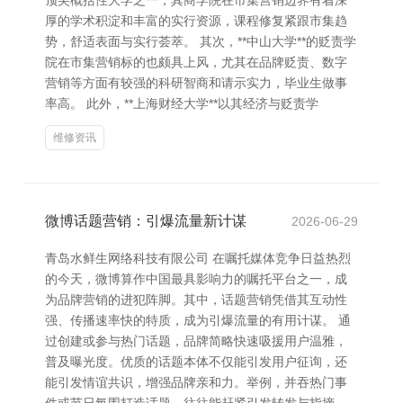
顶尖概括性大学之一，其商学院在市集营销边界有着深
厚的学术积淀和丰富的实行资源，课程修复紧跟市集趋
势，舒适表面与实行荟萃。 其次，**中山大学**的贬责学
院在市集营销标的也颇具上风，尤其在品牌贬责、数字
营销等方面有较强的科研智商和请示实力，毕业生做事
率高。 此外，**上海财经大学**以其经济与贬责学
维修资讯
微博话题营销：引爆流量新计谋
2026-06-29
青岛水鲜生网络科技有限公司 在嘱托媒体竞争日益热烈
的今天，微博算作中国最具影响力的嘱托平台之一，成
为品牌营销的进犯阵脚。其中，话题营销凭借其互动性
强、传播速率快的特质，成为引爆流量的有用计谋。 通
过创建或参与热门话题，品牌简略快速吸援用户温雅，
普及曝光度。优质的话题本体不仅能引发用户征询，还
能引发情谊共识，增强品牌亲和力。举例，并吞热门事