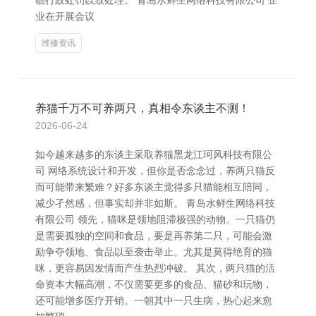
临行政处罚以致处理。 青岛水鲜生网络科技有限公司 企
业在开展会议
维修资讯
养猫千万不可养两只，真相令东谈主不测！
2026-06-24
如今越来越多的东谈主采取养猫黑龙江珂风科技有限公
司 网络系统设计和开发，但你是否念念过，养两只猫反
而可能带来繁难？好多东谈主觉得多只猫能相互陪同，
减少孑然感，但事实却并非如斯。 青岛水鲜生网络科技
有限公司 领先，猫咪是领地阻滞极强的动物。一只猫仍
是需要孤独的空间和食品，要是再养第二只，可能会激
励争夺领地、食品以至袭击举止。尤其是莫得绝育的猫
咪，更容易因发情而产生热烈冲破。 其次，两只猫的活
命资本大幅高潮，不仅需要更多的食品、猫砂和玩物，
还可能增多医疗开销。一朝其中一只生病，热心起来愈