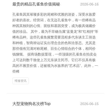
最贵的精品孔雀鱼价值揭秘
2026-06-16
孔雀鱼因其璀璨多彩的尾鳍和优雅的游姿，深受水族爱
好者的喜欢。经营词，在无边孔雀鱼中，有一些稀有品
种因其独到的心情、斑纹和基因突变，成为极具储藏价
值的珍品。 其中，最为不菲确当属“蓝曼龙”和“红相持”等
稀有品种。这些孔雀鱼频繁需要流程多代东谈主工筛选
和种植，智商褂讪证实出理念念的色和洽形态。尤其是
那些领有完满对称尾鳍、目生心情组合的个体，相同价
钱慷慨。 据商场数据显现，一些顶级的孔雀鱼在拍卖会
上可达到数千致使上万元东谈主民币。它们不仅具有极
高的不雅赏价值，还被视为水族界的“艺术品”。此外，一
些稀
维修资讯
大型宠物狗名次榜Top
2026-06-15