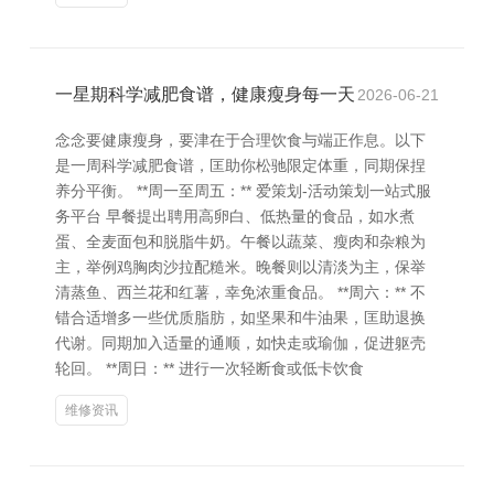
一星期科学减肥食谱，健康瘦身每一天
2026-06-21
念念要健康瘦身，要津在于合理饮食与端正作息。以下
是一周科学减肥食谱，匡助你松驰限定体重，同期保捏
养分平衡。 **周一至周五：** 爱策划-活动策划一站式服
务平台 早餐提出聘用高卵白、低热量的食品，如水煮
蛋、全麦面包和脱脂牛奶。午餐以蔬菜、瘦肉和杂粮为
主，举例鸡胸肉沙拉配糙米。晚餐则以清淡为主，保举
清蒸鱼、西兰花和红薯，幸免浓重食品。 **周六：** 不
错合适增多一些优质脂肪，如坚果和牛油果，匡助退换
代谢。同期加入适量的通顺，如快走或瑜伽，促进躯壳
轮回。 **周日：** 进行一次轻断食或低卡饮食
维修资讯