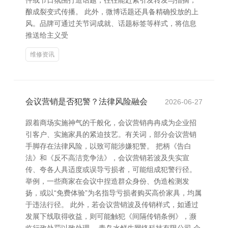
件或节日氛围打造话题，往往能赶紧引发转发与指摘，
酿成裂变式传播。 此外，微博话题还具备精确投放的上
风。品牌可通过关节词成就、话题标签等样式，将信息
推送给主义受
维修资讯
会议营销是否犯警？法律风险融会
2026-06-27
跟着商场实施神气的千般化，会议营销冉冉成为企业招
引客户、实施家具的紧迫技艺。有关词，部分会议营销
手脚存在法律风险，以致可能涉嫌犯警。 把柄《告白
法》和《反不高洁竞争法》，会议营销若波及失实宣
传、夸各人具适度或误导亏损者，可能组成犯警行径。
举例，一些商家在会议中捏造群众身份、伪造检测发
扬，或以“免费体验”为名指导亏损者购买高价家具，均属
于违法行径。 此外，若会议营销波及传销样式，如通过
发展下线取得收益，则可能触犯《间隔传销条例》，濒